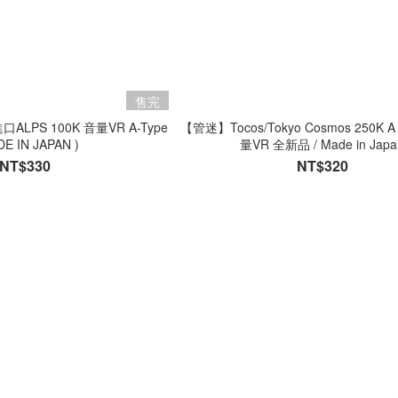
售完
ALPS 100K 音量VR A-Type
【管迷】Tocos/Tokyo Cosmos 250K 
DE IN JAPAN )
量VR 全新品 / Made in Japa
NT$330
NT$320