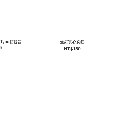
A Type雙聯音
全鋁實心旋鈕
n
NT$150