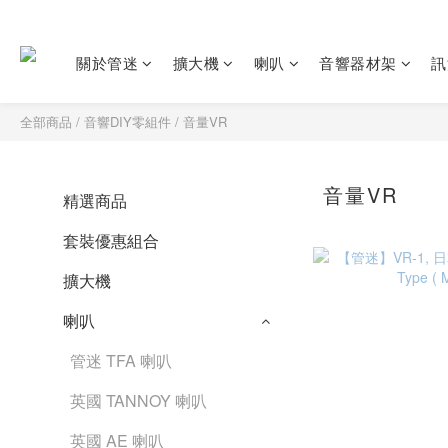
關於管迷
擴大機
喇叭
音響器材架
訊
全部商品
/
音響DIY零組件
/
音量VR
音量VR
精選商品
套裝優惠組合
擴大機
喇叭
管迷 TFA 喇叭
英國 TANNOY 喇叭
英國 AE 喇叭