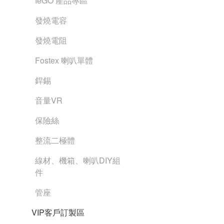
IeGO 產品專區
發燒電容
發燒電阻
Fostex 喇叭單體
銲錫
音量VR
保險絲
整流二極體
線材、機箱、喇叭DIY組
件
管座
VIP客戶訂製區