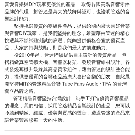
喜愛音樂與DIY玩家更優質的產品 ，取得各國高階音響零件
品牌的代理，對管迷是莫大的鼓舞與認可，也證明管迷的音
響設計能力。
堅持挑選優質的零組件產品，提供給國內廣大喜好音樂
與音響DIY玩家， 是我們堅持的理念，希望藉由管迷的精心
挑選與不斷試聽測試的篩選，能夠提供價格合宜的優質產
品，大家的持與鼓勵，則是我們最大的前進動力。
從2010年起，管迷陸續提供自主設計的優質產品，包
括精緻真空管擴大機、音響器材架、發燒音響線材設計、各
式發燒耳機升級線與高品質零組件，藉由管迷的設計整合能
力，提供更優質的音響產品給廣大喜好音樂的朋友，自此展
開堅持MIT的管迷精品音響 Tube Fans Audio / TFA 的台灣
獨立品牌之路。
管迷精品音響堅持台灣設計、純手工打造優質音響產品
的理念，我們相信，採用管迷精品音響設計的產品，您可以
聆聽到精緻、細膩、優美與質感的聲音，透過管迷的產品來
讓音樂豐富您每一天的生活。