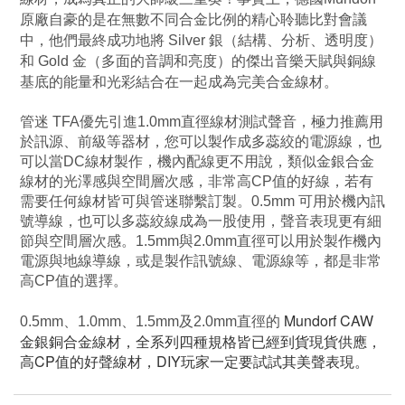
原廠自豪的是在無數不同合金比例的精心聆聽比對會議
中，他們最終成功地將 Silver 銀（結構、分析、透明度）
和 Gold 金（多面的音調和亮度）的傑出音樂天賦與銅線
基底的能量和光彩結合在一起成為完美合金線材。
管迷 TFA優先引進1.0mm直徑線材測試聲音，極力推薦用
於訊源、前級等器材，您可以製作成多蕊絞的電源線，也
可以當DC線材製作，機內配線更不用說，類似金銀合金
線材的光澤感與空間層次感，非常高CP值的好線，若有
需要任何線材皆可與管迷聯繫訂製。0.5mm 可用於機內訊
號導線，也可以多蕊絞線成為一股使用，聲音表現更有細
節與空間層次感。1.5mm與2.0mm直徑可以用於製作機內
電源與地線導線，或是製作訊號線、電源線等，都是非常
高CP值的選擇。
Mundorf
CAW
0.5mm、1.0mm、1.5mm及2.0mm直徑的
金銀銅合金線材，全系列四種規格皆已經到貨現貨供應，
高CP值的好聲線材，DIY玩家一定要試試其美聲表現。