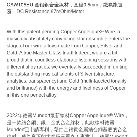
CAW105BU 金銀銅合金線材，直徑0.5mm，鐵氟龍披
覆，
DC Resistance 87mOhm/Meter
With this patent-pending Copper Angelique® Wire, a
musically absolutely convincing star ensemble enters the
stage of our wire alloys made from Copper, Silver and
Gold: A true Master Class triad!
Indeed, we are a bit
proud that in countless elaborate listening sessions with
different alloy ratios, we eventually succeeded in uniting
the outstanding musical talents of Silver (structure,
analytics, transparency) and Gold (multi-faceted tonality
and brilliance) with the energy and liveliness of Copper
in this one perfect alloy.
2022年德國Mundorf最新線材
Copper Angelique® Wire，
是一款結合銅、銀、金的合金線材，此
款線材德國
Mundorf已申請專利，藉由金銀貴金屬結合銅基底的合金
線材，成為真正的大師級三重奏！
事實上，德國Mundorf