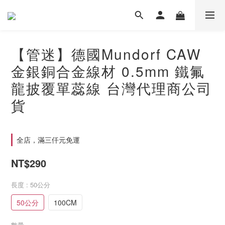
【管迷】德國Mundorf CAW
金銀銅合金線材 0.5mm 鐵氟
龍披覆單蕊線 台灣代理商公司
貨
全店，滿三仟元免運
NT$290
長度
: 50公分
50公分
100CM
數量