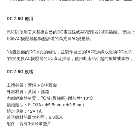
DC-2.5G 應用
您可以使用它来替换自己的DC電源線或AC變壓器的DC插頭。(例如
用於AC變壓器驅動型設備的高質量AC變壓器。
*檢查設備的DC插孔的極性，並製作自己的DC電源線或更換DC插頭
*由於更换AC變壓器的DC直流插頭，使用此產品引起的損壞或事故
DC-2.5G 規格
主體材質：黃銅 + 24K鍍金
外殼材質：黃銅 + 鍍鉻
內部絕緣體材質：POM (聚縮醛) 耐熱性110°C
插頭類型：PLO3A ( Φ5.5mm x Φ2.5mm)
額定規格：12V 1A
兼容線材的最大外徑：6.3毫米
配件：含有3個矽環墊片