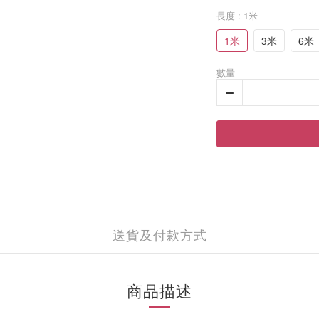
長度
: 1米
1米
3米
6米
數量
送貨及付款方式
商品描述