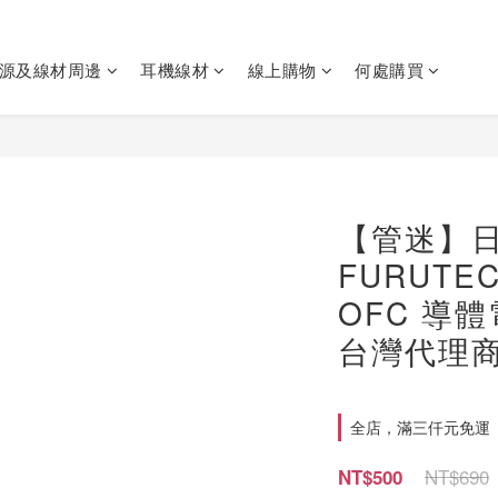
源及線材周邊
耳機線材
線上購物
何處購買
【管迷】
FURUTEC
OFC 導體
台灣代理
全店，滿三仟元免運
NT$690
NT$500