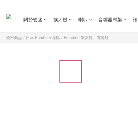
關於管迷
擴大機
喇叭
音響器材架
訊
全部商品
/
日本 Furutech 專區
/
Furutech 喇叭線、電源線