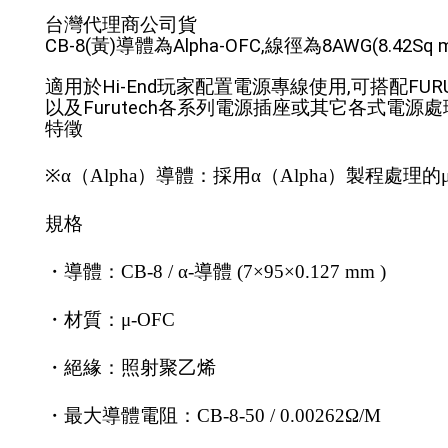
台灣代理商公司貨
CB-8(黃)導體為Alpha-OFC,線徑為8AWG(8.42Sq 
適用於Hi-End玩家配置電源專線使用,可搭配FURUTE
以及Furutech各系列電源插座或其它各式電源處
特徵
※α（Alpha）導體：採用α（Alpha）製程處理的
規格
・導體：CB-8 / α-導體 (7×95×0.127 mm )
・材質：μ-OFC
・絕緣：照射聚乙烯
・最大導體電阻：CB-8-50 / 0.00262Ω/M