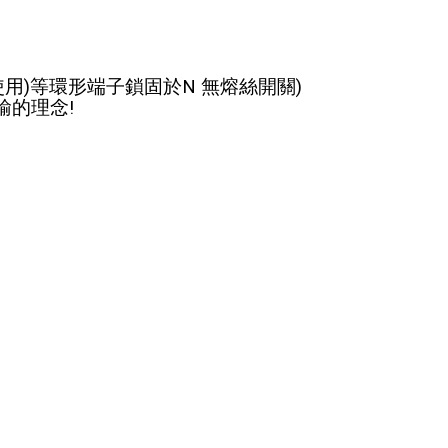
B-4使用)等環形端子鎖固於N 無熔絲開關)
輸的理念!