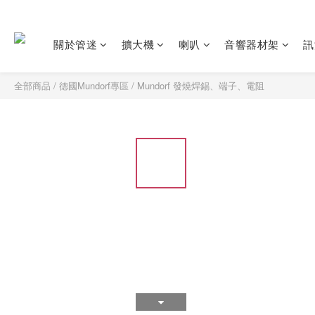
關於管迷
擴大機
喇叭
音響器材架
訊
全部商品
/
德國Mundorf專區
/
Mundorf 發燒焊錫、端子、電阻