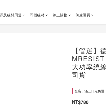
源及線材周邊
耳機線材
線上購物
何處購買
【管迷】德國
MRESIST
大功率繞線
司貨
全店，滿三仟元免運
NT$780