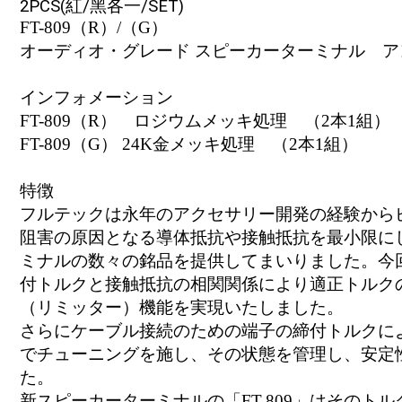
2PCS(紅/黑各一/SET)
FT-809（R）/（G）
オーディオ・グレード スピーカーターミナル ア
インフォメーション
FT-809（R） ロジウムメッキ処理 （2本1組）
FT-809（G） 24K金メッキ処理 （2本1組）
特徴
フルテックは永年のアクセサリー開発の経験から
阻害の原因となる導体抵抗や接触抵抗を最小限に
ミナルの数々の銘品を提供してまいりました。今
付トルクと接触抵抗の相関関係により適正トルク
（リミッター）機能を実現いたしました。
さらにケーブル接続のための端子の締付トルクに
でチューニングを施し、その状態を管理し、安定
た。
新スピーカーターミナルの「FT-809」はその