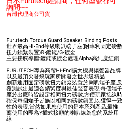
日本
Furutech經銷商，
任何型
號都可
詢問~~
台灣代理商公司貨
Furutech Torque Guard Speaker Binding Posts
世界最高Hi-End等級喇叭端子座(附專利固定磅數
扭力鎖緊裝置)R-鍍銠/G-鍍金
主要接觸導體:鍍銠或鍍金處理Alpha高純度紅銅
FURUTECH專為高階Hi-End擴大機與揚聲器品牌
以及最頂尖發燒玩家所開發之世界級精品
創新運用固定磅數扭力鎖緊裝置於喇叭端子座,反
覆測試出最適合鎖緊度與最佳聲音表現,每個端子
座於出廠時皆設定相同扭力磅數,方便玩家接線時
確保每個端子皆施以相同的磅數鎖固,以獲得一致
性的表現,當然如果您使用的是本系列產品,最推
薦使用的即為Y插式接頭的喇叭線為您的系統用
線