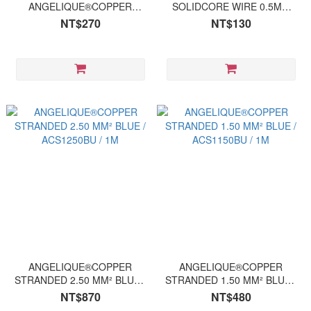
ANGELIQUE®COPPER
SOLIDCORE WIRE 0.5MM
SOLIDCORE WIRE 1.0MM
BLUE / ACW105P / 1M
NT$270
NT$130
BLUE ACW110P / 1M
ANGELIQUE®COPPER
ANGELIQUE®COPPER
STRANDED 2.50 MM² BLUE /
STRANDED 1.50 MM² BLUE /
ACS1250BU / 1M
ACS1150BU / 1M
NT$870
NT$480