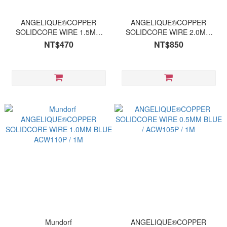
ANGELIQUE®COPPER
ANGELIQUE®COPPER
SOLIDCORE WIRE 1.5MM
SOLIDCORE WIRE 2.0MM
BLUE ACW115P / 1M
BLUE ACW120P / 1M
NT$470
NT$850
Mundorf
ANGELIQUE®COPPER