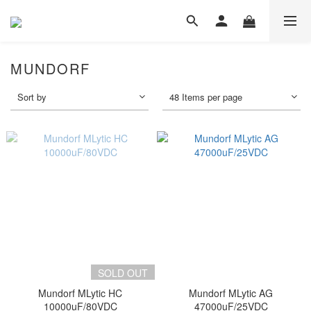
MUNDORF
Sort by
48 Items per page
SOLD OUT
Mundorf MLytic HC
Mundorf MLytic AG
10000uF/80VDC
47000uF/25VDC