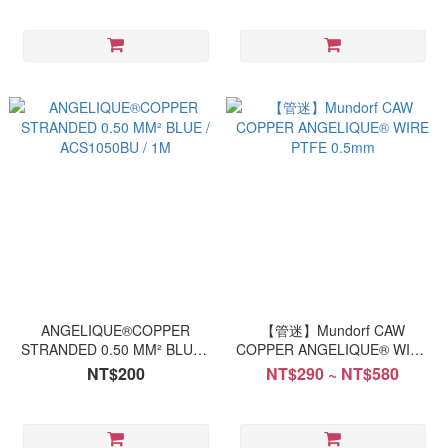
ANGELIQUE®COPPER
【管迷】Mundorf CAW
STRANDED 0.50 MM² BLUE /
COPPER ANGELIQUE® WIRE
ACS1050BU / 1M
PTFE 0.5mm
NT$200
NT$290 ~ NT$580