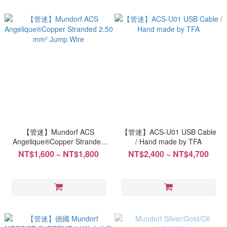
【管迷】Mundorf ACS
【管迷】ACS-U01 USB Cable
Angelique®Copper Stranded
/ Hand made by TFA
2.50 mm² Jump Wire
NT$1,600 ~ NT$1,800
NT$2,400 ~ NT$4,700