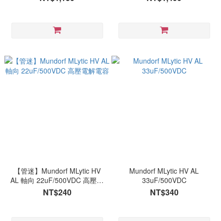
【管迷】Mundorf MLytic HV
Mundorf MLytic HV AL
AL 軸向 22uF/500VDC 高壓電
33uF/500VDC
解電容
NT$240
NT$340