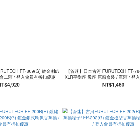
TECH FT-809(G) 鍍金喇叭
【管迷】日本古河 FURUTECH FT-786
盒二顆 / 登入會員有折扣優惠
XLR平衡座 母座 原廠盒裝 / 單顆 / 
優惠
NT$4,920
NT$1,460