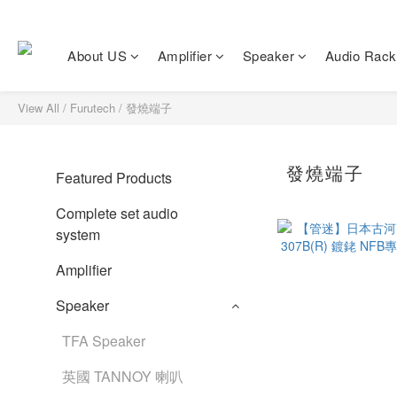
About US
Amplifier
Speaker
Audio Rack
View All
/
Furutech
/
發燒端子
發燒端子
Featured Products
Complete set audio
system
Amplifier
Speaker
TFA Speaker
英國 TANNOY 喇叭