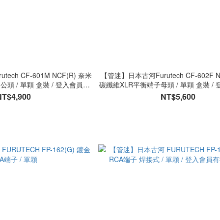
ch CF-601M NCF(R) 奈米
【管迷】日本古河Furutech CF-602F N
公頭 / 單顆 盒裝 / 登入會員有
碳纖維XLR平衡端子母頭 / 單顆 盒裝 /
折扣優惠
扣優惠
NT$4,900
NT$5,600