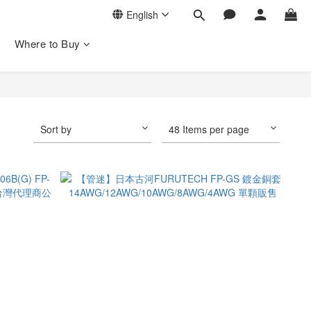
English
Where to Buy
Sort by
48 Items per page