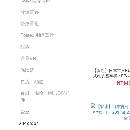
IeGO 產品專區
發燒電容
發燒電阻
Fostex 喇叭單體
銲錫
音量VR
保險絲
【管迷】日本古河FURU
式喇叭香蕉插 / FP-
整流二極體
登入
NT$48
線材、機箱、喇叭DIY組
件
管座
VIP order