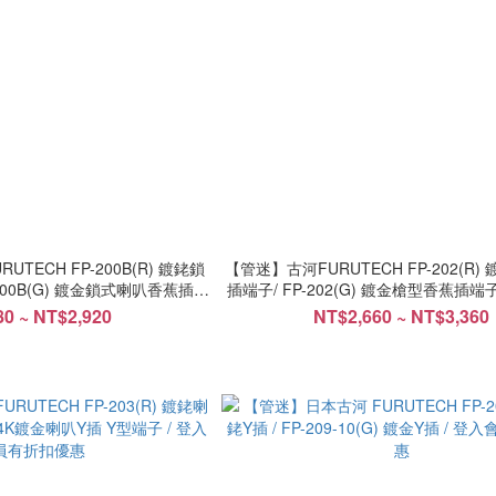
TECH FP-200B(R) 鍍銠鎖
【管迷】古河FURUTECH FP-202(R
200B(G) 鍍金鎖式喇叭香蕉插 /
插端子/ FP-202(G) 鍍金槍型香蕉插端
會員有折扣優惠
登入會員有折扣優惠
0 ~ NT$2,920
NT$2,660 ~ NT$3,360