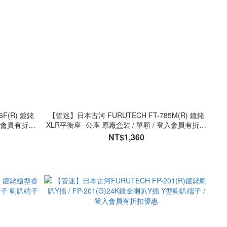
F(R) 鍍銠
【管迷】日本古河 FURUTECH FT-785M(R) 鍍銠
登入會員有折扣
XLR平衡座- 公座 原廠盒裝 / 單顆 / 登入會員有折扣
優惠
NT$1,360