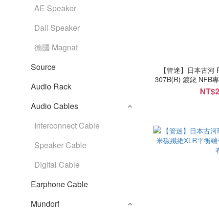
AE Speaker
Dali Speaker
德國 Magnat
Source
【管迷】日本古河 FURU
307B(R) 鍍銠 N
Audio Rack
NT$2
Audio Cables
Interconnect Cable
Speaker Cable
Digital Cable
Earphone Cable
Mundorf