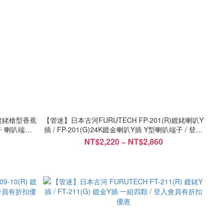
) 鍍銠槍型香蕉
【管迷】日本古河FURUTECH FP-201(R)鍍銠喇叭Y
子 喇叭端子 /
插 / FP-201(G)24K鍍金喇叭Y插 Y型喇叭端子 / 登入
會員有折扣優惠
NT$2,220 ~ NT$2,860