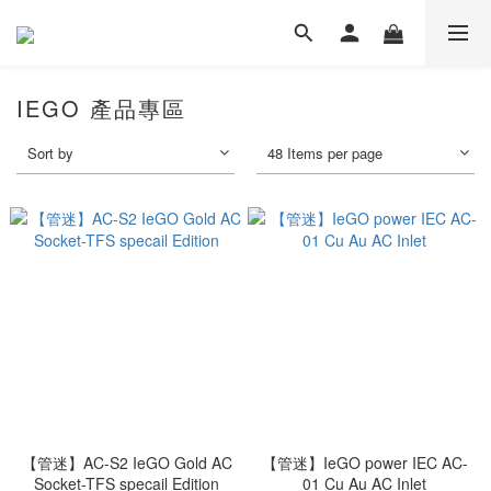
IEGO 產品專區
Sort by
48 Items per page
【管迷】AC-S2 IeGO Gold AC
【管迷】IeGO power IEC AC-
Socket-TFS specail Edition
01 Cu Au AC Inlet