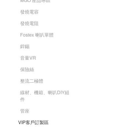
IeGO 產品專區
發燒電容
發燒電阻
Fostex 喇叭單體
銲錫
音量VR
保險絲
整流二極體
線材、機箱、喇叭DIY組
件
管座
VIP客戶訂製區