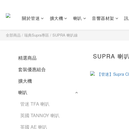
關於管迷
擴大機
喇叭
音響器材架
訊
全部商品
/
瑞典Supra專區
/
SUPRA 喇叭線
SUPRA 喇
精選商品
套裝優惠組合
擴大機
喇叭
管迷 TFA 喇叭
英國 TANNOY 喇叭
英國 AE 喇叭