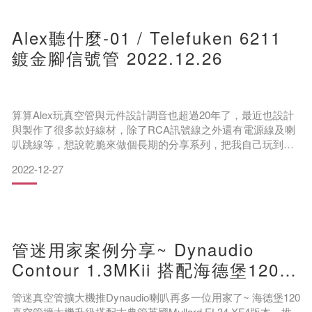
Alex聽什麼-01 / Telefuken 6211
鍍金腳信號管 2022.12.26
算算Alex玩真空管與元件設計調音也超過20年了，最近也設計
與製作了很多款好線材，除了RCA訊號線之外還有電源線及喇
叭跳線等，想說乾脆來做個長期的分享系列，把我自己玩到聽
到的聲音及經驗分享給大家，或許大家可以當趣聞看看，或者
2022-12-27
您也可以跟Alex一起分享自己的經驗，我想聽音響與音樂的路
上，除了音樂的挖掘與器材表現的提升，可以與大家或是一些
比較剛入門的新手分享我自己的經驗，也是最快樂的事。Alex
聽什麼—系列，這次就來分享一下近期聽的兩隻Telefuken 6211
的聲音。
管迷用家案例分享~ Dynaudio
Contour 1.3MKii 搭配海德堡120真
空管綜合擴
管迷真空管擴大機推Dynaudio喇叭再多一位用家了~ 海德堡120
真空管擴大機升級搭配古典管英國Mullard EL34 XF4版本，推