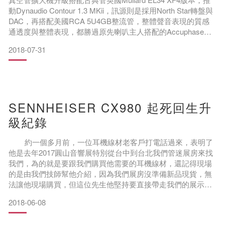
動Dynaudio Contour 1.3 MKii，訊源則是採用North Star轉盤與
DAC，再搭配美國RCA 5U4GB整流管，整體聲音表現的質感
通透度與整體表現，都勝過原先喇叭主人搭配的Accuphase綜
擴推動這對Contour 1.3MKii。我們管迷的擴大機搭配Dynaudio
2018-07-31
喇叭的案例真的不少，最常見的是Contour 1.1, 1.3MKi
SENNHEISER CX980 起死回生升
級紀錄
約一個多月前，一位耳機線材老客戶打電話過來，表明了
他是去年2017圓山音響展特別從台中到台北我們管迷展房來找
我們，為的就是要跟我們購買他需要的耳機線材，還記得現場
的是由我們技師幫他介紹，因為我們展房沒準備新品現貨，無
法讓他現場購買，但這位先生他堅持要直接帶走我們的展示新
品，因此對這位老客戶特別有印象。
2018-06-08