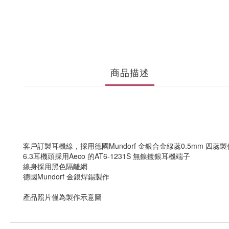
商品描述
客戶訂製耳機線，採用德國Mundorf 金銀合金線蕊0.5mm 四蕊製作，
6.3耳機頭採用Aeco 的AT6-1231S 無鎳鍍銀耳機端子
線身採用黑色隔離網
德國Mundorf 金銀焊錫製作
產品照片僅為製作示意圖