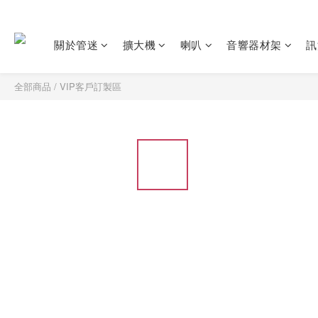
關於管迷
擴大機
喇叭
音響器材架
訊
全部商品
/
VIP客戶訂製區