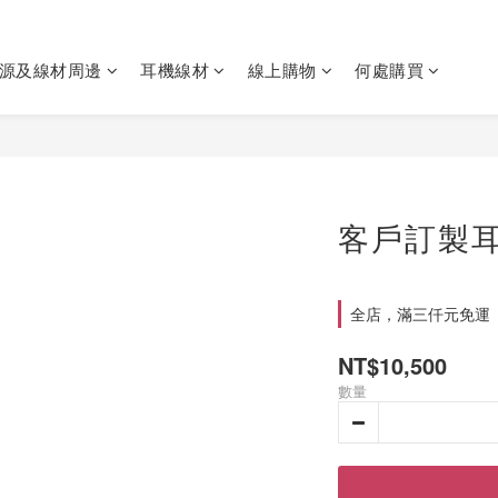
源及線材周邊
耳機線材
線上購物
何處購買
客戶訂製耳機
全店，滿三仟元免運
NT$10,500
數量