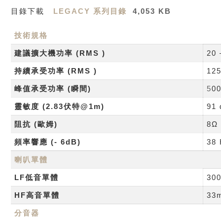
目錄下載
LEGACY 系列目錄
4,053 KB
技術規格
建議擴大機功率
(RMS )
20 
持續承受功率
(RMS )
12
峰值承受功率
(
瞬間
)
5
0
靈敏度
(2.83
伏特
@1m)
91 
阻抗
(
歐姆
)
8Ω
頻率響應
(- 6dB)
38 
喇叭單體
LF
低音單體
30
HF
高音單體
33
分音器