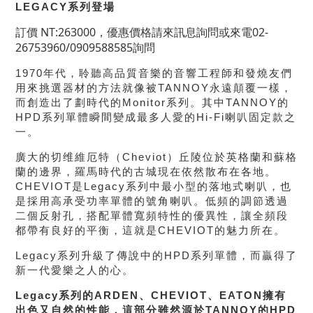
LEGACY系列登場
訂價 NT:263000，優惠價格請來訊息詢問或來電02-
26753960/0909588585詢問
1970年代，聆聽高品質音樂的音響工程師和發燒友們
用來挑選器材的方法就像被TANNOY永遠顛覆一樣，
而創造出了劃時代的Monitor系列。其中TANNOY的
HPD系列單體瞬間變成最多人愛的Hi-Fi喇叭固定款之
一。
廣大的切维維厄特（Cheviot）丘陵位於英格蘭和蘇格
蘭的邊界，羅馬時代的古城現在依然散布在各地。
CHEVIOT是Legacy系列中最小型的落地式喇叭，也
是採用高承受功率單體的號角喇叭。低頻的調節透過
二個反射孔，搭配單體寬頻特性的優異性，讓全頻段
都帶有良好的平衡，這就是CHEVIOT的魅力所在。
Legacy系列升級了傳說中的HPD系列單體，而贏得了
新一代愛樂之人的心。
Legacy系列的ARDEN、CHEVIOT、EATON擁有
出色又自然的性能，這部分雖然源於TANNOY的HPD