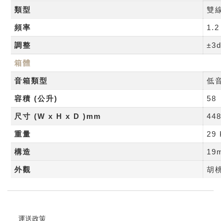
類型
雙線
頻率
1.2
調整
±3
箱體
音箱類型
低
容積
(
公升
)
58
尺寸
(W x H x D )mm
448
重量
29 
構造
1
外觀
胡
運送政策