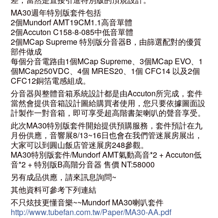
MA30週年特別版套件包括
2個Mundorf AMT19CM1.1高音單體
2個Accuton C158-8-085中低音單體
2個MCap Supreme 特別版分音器B，由篩選配對的優質
部件做成
每個分音電路由1個MCap Supreme、3個MCap EVO、1
個MCap250VDC、4個 MRES20、1個 CFC14 以及2個
CFC12銅箔電感組成。
分音器與整體音箱系統設計都是由Accuton所完成，套件
當然會提供音箱設計圖給購買者使用，您只要依據圖面設
計製作一對音箱，即可享受超高階書架喇叭的聲音享受。
此次MA30特別版套件開始提供預購服務，套件預計在九
月份供應，音響展8/13~16日也會在我們管迷展房展出，
大家可以到圓山飯店管迷展房248參觀。
MA30特別版套件/Mundorf AMT氣動高音*2 + Accuton低
音*2 + 特別版B高階分音器 售價 NT:58000
另有成品供應，請來訊息詢問~
其他資料可參考下列連結
不只炫技更懂音樂~~Mundorf MA30喇叭套件
http://www.tubefan.com.tw/Paper/MA30-AA.pdf