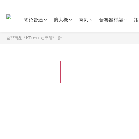
關於管迷
擴大機
喇叭
音響器材架
訊
全部商品
/
KR 211 功率管/一對