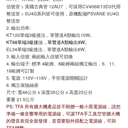
信號管 > 英國古典管 12AU7 ，可採用CV4068/13D3代用
整流管 > 5U4G系列皆可使用，原機配備PSVANE 5U4G
整流管
2. 輸出功率:
KT120單端3級接法，單聲道A類輸出10W。
KT88單端3級接法，單聲道A類輸出8W。
EL34單端3級接法，單聲道A類輸出6W。
3. 輸入信號: 兩組輸入信號可切換
4. 輸出端子: 標準 4歐姆、8歐姆兩組獨立輸出，6、11、
16歐姆可訂製
5. 電源: 110V~118V，手切電源開關設計
6. 獨立保險絲座
尺寸: 寬46公分 x 深度35公分 x 高度23公分
重量 21.5公斤
PS: TFA 所有擴大機產品皆不附贈一般小黑電源線，請您
準備一條音響專用的電源線，可讓TFA手工真空管擴大機
的聲音表現全面發揮，若需要額外搭配之電源線，可與
TFA聯繫~