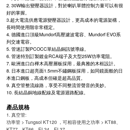
2. 30W輸出變壓器設計，對於喇叭單體控制力量可以有很
好的掌握。
3.超大電流供應電源變壓器設計，更高成本的電源架構，
長時間使用階非常穩定。
4. 德國進口頂級Mundorf高壓濾波電容、Mundorf EVO系
列交連電容。
5. 管迷訂製PCOCC單結晶銅訊號導線。
6. 管迷特別訂製鍍金RCA端子及大型25W功率電阻。
7. 歐洲進口白樺木高壓層板採用，最典雅的木框設計。
8. 日本進口超亮面1.5mm不鏽鋼板採用，如同鏡面般的日
本進口鋼板，高成本但確是超高品質。
9. 真空管整流線路，享受不同整流管聲音的美妙。
10. 長結晶銅地線配線及電源迴路配線。
產品規格
1. 真空管:
功率管 > Tungsol KT120 ，可相容使用之功率 > KT88、
KT77、KT66、EL34、EL37