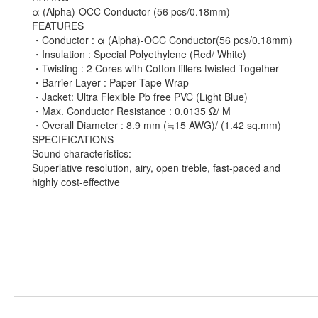
α (Alpha)-OCC Conductor (56 pcs/0.18mm)
FEATURES
・Conductor : α (Alpha)-OCC Conductor(56 pcs/0.18mm)
・Insulation : Special Polyethylene (Red/ White)
・Twisting : 2 Cores with Cotton fillers twisted Together
・Barrier Layer : Paper Tape Wrap
・Jacket: Ultra Flexible Pb free PVC (Light Blue)
・Max. Conductor Resistance : 0.0135 Ω/ M
・Overall Diameter : 8.9 mm (≒15 AWG)/ (1.42 sq.mm)
SPECIFICATIONS
Sound characteristics:
Superlative resolution, airy, open treble, fast-paced and
highly cost-effective