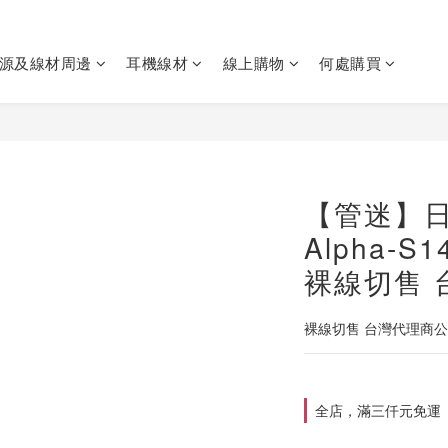
源及線材周邊
耳機線材
線上購物
何處購買
【管迷】日本
Alpha-
裸線切售 
裸線切售 台灣代理商
全店，滿三仟元免運