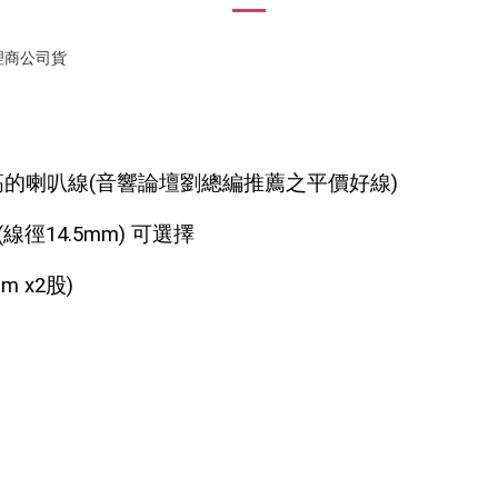
代理商公司貨
高的喇叭線(音響論壇劉總編推薦之平價好線)
25(線徑14.5mm) 可選擇
mm x2股)