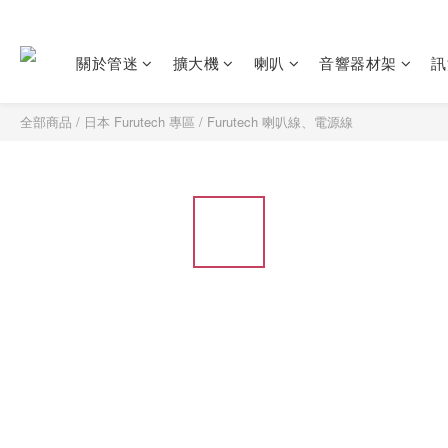
關於管迷
擴大機
喇叭
音響器材架
訊
全部商品
/
日本 Furutech 專區
/
Furutech 喇叭線、電源線