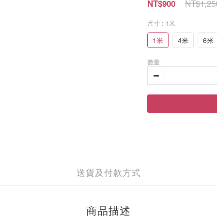
NT$1,25
NT$900
尺寸
: 1米
1米
4米
6米
數量
送貨及付款方式
商品描述