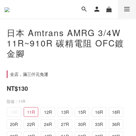
日本 Amtrans AMRG 3/4W
11R~910R 碳精電阻 OFC鍍
金腳
全店，滿三仟元免運
NT$130
阻值
: 11R
10R
11R
12R
13R
15R
16R
18R
20R
22R
24R
27R
30R
33R
36R