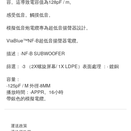
容。這導致電容值為128pF / m。
感受低音。觸摸低音。
模擬低音炮電纜專為超低音揚聲器設計。
ViaBlue™NF-B超低音揚聲器電纜。
描述：‧NF-B SUBWOOFER
篩選： ‧3 （2X螺旋屏幕/ 1X LDPE）表面處理 ：‧ 鍍銅
容量：
‧125pF / M 外徑‧8MM
播放時間：‧APPR。16小時
帶銀色的模擬電纜。
運送政策