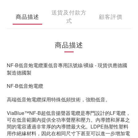
送貨及付款方
商品描述
顧客評價
式
商品描述
NF-B低音炮電纜重低音專用訊號線/裸線 - 現貨供應德國
製造德國製
NF-B低音炮電纜
高端低音炮電纜採用特殊低頻技術，強勁低音。
ViaBlue™NF-B超低音揚聲器電纜是專門設計的LF電纜，
可在低音範圍內提供全功率聲壓和壓力。內導體和屏幕之
間的電容通過非常厚的內導體最大化。LDPE熱塑性塑料
用作絕緣材料，因此在相同尺寸下甚至可以進一步增加電