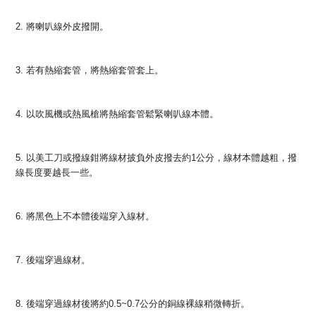
2. 將喇叭線外皮撥開。
3. 若有熱縮套管，將熱縮套管套上。
4. 以吹風機或熱風槍將熱縮套管鬆緊喇叭線本體。
5. 以美工刀或撥線鉗將線材披負外皮撥去約1公分，線材本體越粗，撥
線長度要越長一些。
6. 將黑色上不本體後端穿入線材。
7. 後端穿過線材。
8. 後端穿過線材後將約0.5~0.7公分的銅線裸線稍微轉折。