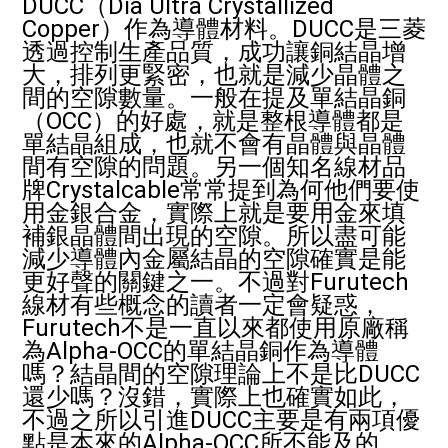
DUCC（Dia Ultra Crystallized
Copper）作為導體材料。DUCC是三菱
透過控制生產品質，成功讓銅結晶增
大，排列更緊密，也就是減少晶體之
間的空隙數量。一般在提及單結晶銅
（OCC）的好處，就是整根導體都是
單結晶組成，也就不會有晶體與晶體
間有空隙的問題。另一個知名線材品
牌Crystalcable常常提到為何他們要使
用金銀合金，實際上就是要用金來填
補銀晶體間出現的空隙。所以盡可能
減少導體內金屬結晶的空隙確實是能
更好聲的關鍵之一。不過對Furutech
線材有些概念的讀者一定會疑惑，
Furutech不是一直以來都使用原廠稱
為Alpha-OCC的單結晶銅作為導體
嗎？結晶間的空隙理論上不是比DUCC
還少嗎？沒錯，實際上也確實如此，
不過之所以引進DUCC主要是有兩項優
點是本來的Alpha-OCC所不能及的。