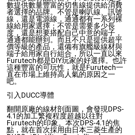
數提供數量豐富的切售線提供給消費
者選擇的品牌。不管是喇叭線、訊號
線，還是電源線，通通都有一系列裸
線給用家選擇；不管是需要多少長
度，還是想要搭配自己中意的端子，
通通都能辦到。而且不只是提供超平
價等級的產品，還備有旗艦級線材與
端子給用家自行組合，所以一直以來
Furutech都是DIY玩家的好選擇。也許
這種豐富的可玩性，就是Furutech一
直在市場上維持高人氣的原因之一
吧。
引入DUCC導體
翻開原廠的線材剖面圖，會發現DPS-
4.1的加工繁複程度超越以往對
Furutech的印象。本次DPS-4.1的焦
點，就在首次採用由日本三菱生產的