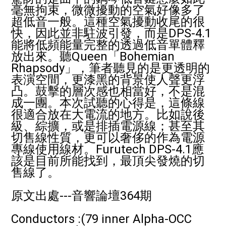
毫無拘束，微微擾動的空氣好像多了
超低音一般。這種空氣擾動收尾的很
快，因此並非駐波引發，而是DPS-4.1
能將低頻能量完整的透過低音單體釋
放出來。聽Queen「Bohemian
Rhapsody」，筆者聽見的是更透明的
表演空間，更漆黑的背景使人聲更浮
凸。鼓擊的層次感也相當好，不是混
成一團。本次試聽的心得是，這條線
很適合放在大電流的地方。比如說後
級、綜擴，或是排插電源線；甚至其
切售線性質，更可以奢侈的作為電源
專線使用線材。Furutech DPS-4.1應
該是目前所能找到，最頂尖發燒的切
售線了。
原文出處---音響論壇364期
Conductors :(79 inner Alpha-OCC