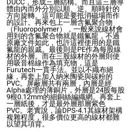
DUCC，形成三層結構。而且這三層導
體由內而外分別以順、逆、順時針的
方向旋轉。這可能是要抵消磁場而作
的設計。再來包上一層含氟聚合物
（Fluoropolymer），一般來說線材會
用到的含氟聚合物就是鐵氟龍，不過
原廠文件如此，也許這裡使用的是鐵
氟龍的親戚。最後則是PE作為每股線
材的外層。而在三股線材的外層則使
用吸音棉線作為填充物，這是
Furutech一貫手法。並以不織布絕
緣，再套上加入納米陶瓷與碳粉的
PVC。屏蔽層共有兩層，內層是經
Alpha處理的薄銅片，外層是24股每股
9根0.12mm的細銅絲編織網。再套上
一層紙後，才是最外層那層紫色
PVC。老實說，論DPS-4.1其線材架構
複雜程度，很多價位更高的線材都難
以望其項背。