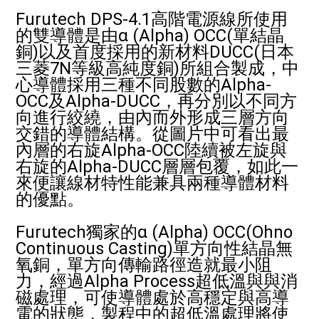
Furutech DPS-4.1高階電源線所使用
的雙導體是由α (Alpha) OCC(單結晶
銅)以及首度採用的新材料DUCC(日本
三菱7N等級高純度銅)所組合製成，中
心導體採用三種不同股數的Alpha-
OCC及Alpha-DUCC，再分別以不同方
向進行絞繞，由內而外形成三層方向
交錯的導體結構。從圖片中可看出最
內層的右旋Alpha-OCC陸續被左旋與
右旋的Alpha-DUCC層層包覆，如此一
來便讓線材特性能兼具兩種導體材料
的優點。
Furutech獨家的α (Alpha) OCC(Ohno
Continuous Casting)單方向性結晶無
氧銅，單方向傳輸路徑造就最小阻
力，經過Alpha Process超低溫與與消
磁處理，可使導體處於高穩定與高導
電的狀態，製程中的超低溫處理將使