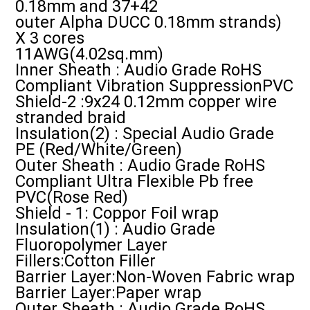
0.18mm and 37+42
outer Alpha DUCC 0.18mm strands)
X 3 cores
11AWG(4.02sq.mm)
Inner Sheath : Audio Grade RoHS
Compliant Vibration SuppressionPVC
Shield-2 :9x24 0.12mm copper wire
stranded braid
Insulation(2) : Special Audio Grade
PE (Red/White/Green)
Outer Sheath : Audio Grade RoHS
Compliant Ultra Flexible Pb free
PVC(Rose Red)
Shield - 1: Coppor Foil wrap
Insulation(1) : Audio Grade
Fluoropolymer Layer
Fillers:Cotton Filler
Barrier Layer:Non-Woven Fabric wrap
Barrier Layer:Paper wrap
Outer Sheath : Audio Grade RoHS