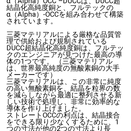
α（Alpha）OCC –DUCCは、DUCC超
結晶化高純度銅と、フルテックの
α（Alpha）-OCCを組み合わせて構築
されています。
三菱マテリアルによる厳格な品質管
理で供給および規制されている
DUCC超結晶化高純度銅は、フルテッ
クのエンジニアが見つけた最高の導
体の1つです。 （三菱マテリアル
は、世界最高純度の無酸素銅の大手
メーカーです）
三菱マテリアルは、この非常に純度
の高い無酸素銅を、結晶を粒界の数
を減らしながら最適に整列させる新
しい技術で処理し、非常に効率的な
導体を作り上げました。
ストレートOCCの利点は、結晶接合
をできる限り少なくするために、1
つの寸法が他の2つの寸法より長