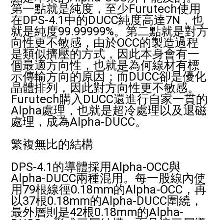
第一點就是純度，至少Furutech使用
在DPS-4.1中的DUCC純度高達7N，也
就是純度99.99999%。第二點就是對方
向性更不敏感，由於OCC的製造過程
是類似擠壓的方式，因此本身會有一
個最適方向性，也就是為何線材有標
示傳輸方向的原因；而DUCC卻是優化
晶體排列，因此對方向性更不敏感。
Furutech購入DUCC還進行自家一貫的
Alpha處理，也就是超冷處理以及退磁
處理，成為Alpha-DUCC。
繁複無比的結構
DPS-4.1的導體採用Alpha-OCC與
Alpha-DUCC兩種混用。每一股線內使
用79根線徑0.18mm的Alpha-OCC，再
以37根0.18mm的Alpha-DUCC圍繞，
最外層則是42根0.18mm的Alpha-