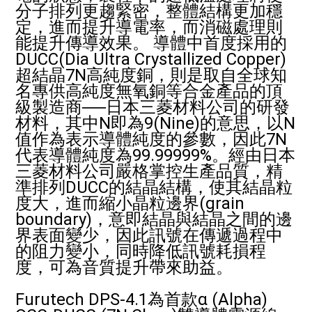
分子排列更趨緊密，整體結構更加穩
定，進而提升導電率，而消磁處理則
能提升傳導效果。 導體中首度採用的
DUCC(Dia Ultra Crystallized Copper)
超結晶7N高純度銅，則是取自全球知
名專供高純度無氧銅等合金產品的頂
級製造商──日本三菱材料公司的研發
材料，其中N即為9(Nine)的意思，以N
值作為表示導體純度的參數，因此7N
代表導體純度為99.99999%。經由日本
三菱材料公司嚴格掌控生產品質，精
準排列DUCC的結晶結構，使其結晶粒
度大，進而縮小晶粒邊界(grain
boundary)，意即結晶與結晶之間的邊
界表面變少，因此訊號在傳遞過程中
的阻力變小，同時降低訊號耗損程
度，可為音質提升帶來助益。
Furutech DPS-4.1為首款α (Alpha)