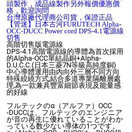
頭製作，成品線製作另外報價優惠價
格，歡迎詢問
台灣原廠代理商公司貨，保證正品
【管迷】日本古河FURUTECH Alpha-
OCC-DUCC Power cord DPS-4.1電源線
切售
高階切售版電源線
DPS-4.1高階電源線的導體為首次採用
的Alpha-OCC單結晶銅+Alpha-
D.U.C.C.(日本三菱7N等級高純度銅)
中心導體運用由內向外三層不同方向
特殊絞繞方式,結合多道專業隔離層處
理,為一款兼具豐富細節表現及能量感
的好線
フルテックのα（アルファ）OCC
‐DUCCは、フルテックのエンジニア
が音の再生に優れていることがわか
っている数少ない導体の1つです。