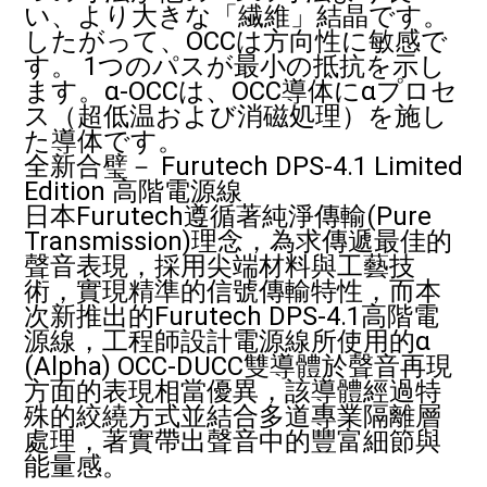
い、より大きな「繊維」結晶です。
したがって、OCCは方向性に敏感で
す。 1つのパスが最小の抵抗を示し
ます。α-OCCは、OCC導体にαプロセ
ス（超低温および消磁処理）を施し
た導体です。
全新合璧－ Furutech DPS-4.1 Limited
Edition 高階電源線
日本Furutech遵循著純淨傳輸(Pure
Transmission)理念，為求傳遞最佳的
聲音表現，採用尖端材料與工藝技
術，實現精準的信號傳輸特性，而本
次新推出的Furutech DPS-4.1高階電
源線，工程師設計電源線所使用的α
(Alpha) OCC-DUCC雙導體於聲音再現
方面的表現相當優異，該導體經過特
殊的絞繞方式並結合多道專業隔離層
處理，著實帶出聲音中的豐富細節與
能量感。