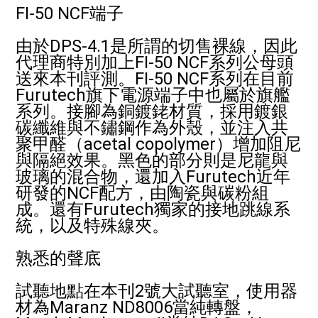
FI-50 NCF端子
由於DPS-4.1是所謂的切售裸線，因此
代理商特別加上FI-50 NCF系列公母頭
送來本刊評測。FI-50 NCF系列在目前
Furutech旗下電源端子中也屬於旗艦
系列。接腳為銅鍍銠材質，採用鍍銀
碳纖維與不鏽鋼作為外殼，並注入共
聚甲醛（acetal copolymer）增加阻尼
與隔絕效果。黑色的部分則是尼龍與
玻璃的混合物，還加入Furutech近年
研發的NCF配方，由陶瓷與碳粉組
成。還有Furutech獨家的接地跳線系
統，以及特殊線夾。
熟悉的聲底
試聽地點在本刊2號大試聽室，使用器
材為Maranz ND8006當純轉盤，