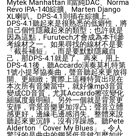
Mytek Manhattan II當純DAC、Norma
Revo IPA-140綜擴、Marten Django
XL喇叭。DPS-4.1則插在綜擴上。
DPS-4.1聽起來是很熟悉的低癖性，將
自己個性隱藏起來的類型；也許就是
因為這點，Furutech才會成為本刊參
考線材之一。如果尋找的線材不是要
「截長補短」，而是要默默隱藏自
己，那DPS-4.1就是了。再來，用上
DPS-4.1後，聽Accardo演奏莫札特第
1號小提琴協奏曲，聲音聽起來更放得
開、更細緻；實際上這種特質出現在
本次所有音樂當中，就好像mp3音質
變成CD音質，尤其Accardo擦弦變化
細膩度最明顯。另外一個就是背景更
安靜，背景音樂更加浮凸；聲音立體
感更好，邊緣毛邊感消失。整體來說
聽起來更沉靜，沒有浮躁感。聽Pete
Alderton「Cover My Blues」，令人
驚訝的是曲中的鋼琴低音鍵怎麼如此