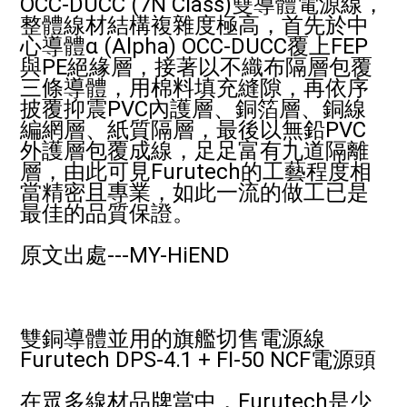
OCC-DUCC (7N Class)雙導體電源線，
整體線材結構複雜度極高，首先於中
心導體α (Alpha) OCC-DUCC覆上FEP
與PE絕緣層，接著以不織布隔層包覆
三條導體，用棉料填充縫隙，再依序
披覆抑震PVC內護層、銅箔層、銅線
編網層、紙質隔層，最後以無鉛PVC
外護層包覆成線，足足富有九道隔離
層，由此可見Furutech的工藝程度相
當精密且專業，如此一流的做工已是
最佳的品質保證。
原文出處---MY-HiEND
雙銅導體並用的旗艦切售電源線
Furutech DPS-4.1 + FI-50 NCF電源頭
在眾多線材品牌當中，Furutech是少