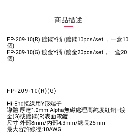
商品描述
FP-209-10(R) 鍍銠Y插
(
鍍銠10pcs/set ，一盒10
個)
FP-209-10(G) 鍍金Y插
(
鍍金20pcs/set，一盒20
個)
FP-209-10(R)(G)
Hi-End接線用Y形端子
導體:厚達1.0mm Alpha無磁處理高純度紅銅+鍍
金(G)或鍍銠(R)表面電鍍
尺寸:外部8mm/內部4.3mm/總長25mm
最大容許線徑:10AWG