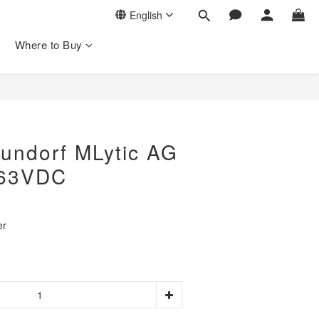
English
Where to Buy
dorf MLytic AG
/63VDC
r