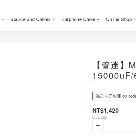
Source and Cables
Earphone Cable
Online Shop
【管迷】Mun
15000uF
滿三仟元免運 on orde
NT$1,420
Quantity