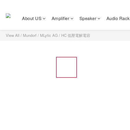
About US
Amplifier
Speaker
Audio Rack
View All
/
Mundorf
/
MLytic AG / HC 低壓電解電容