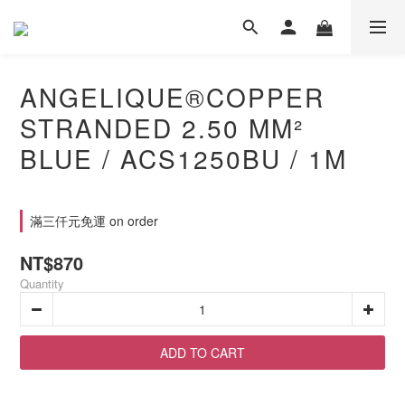
ANGELIQUE®COPPER
STRANDED 2.50 MM²
BLUE / ACS1250BU / 1M
滿三仟元免運 on order
NT$870
Quantity
ADD TO CART