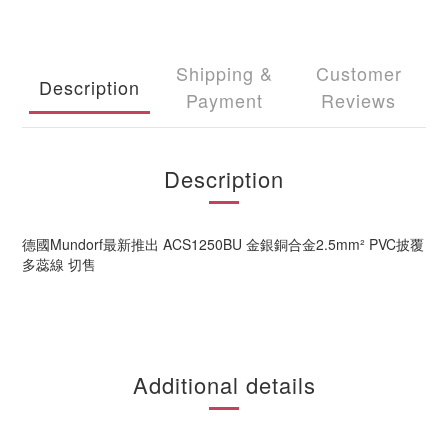
Shipping &
Customer
Description
Payment
Reviews
Description
德國Mundorf最新推出 ACS1250BU 金銀銅合金2.5mm² PVC披覆
多蕊線 切售
Additional details